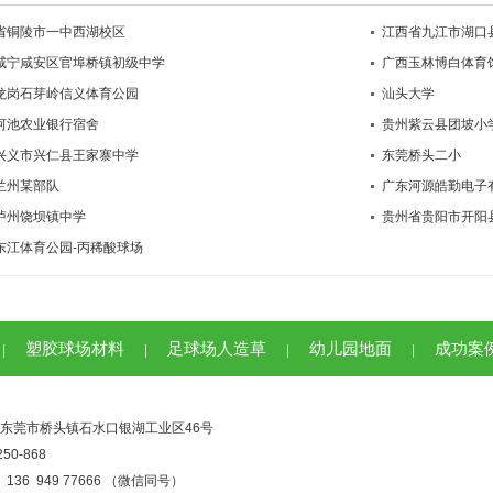
省铜陵市一中西湖校区
江西省九江市湖口
咸宁咸安区官埠桥镇初级中学
广西玉林博白体育
龙岗石芽岭信义体育公园
汕头大学
河池农业银行宿舍
贵州紫云县团坡小
兴义市兴仁县王家寨中学
东莞桥头二小
兰州某部队
广东河源皓勤电子
泸州饶坝镇中学
贵州省贵阳市开阳
东江体育公园-丙稀酸球场
塑胶球场材料
足球场人造草
幼儿园地面
成功案
|
|
|
|
东莞市桥头镇石水口银湖工业区46号
50-868
36 949 77666 （微信同号）