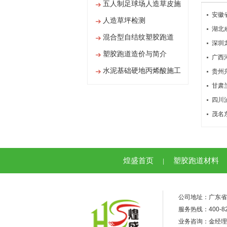
五人制足球场人造草皮施
安徽
工
人造草坪检测
湖北
混合型自结纹塑胶跑道
深圳
塑胶跑道造价与简介
广西
水泥基础硬地丙烯酸施工
贵州
甘肃
工艺
四川
茂名
煌盛首页
塑胶跑道材料
|
公司地址：广东省
服务热线：400-82
业务咨询：金经理 1