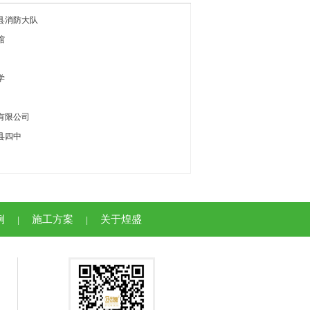
县消防大队
馆
学
有限公司
县四中
例
施工方案
关于煌盛
|
|