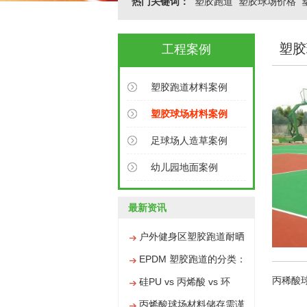
热门关键词：
塑胶跑道
塑胶球场价格
塑胶
工程案例
塑胶跑道材料案例
塑胶球场材料案例
足球场人造草案例
幼儿园地面案例
最新资讯
户外健身区塑胶跑道耐晒
防水施工技巧
EPDM 塑胶跑道的分类：
丙稀酸
彩色颗粒与普通颗粒有何
硅PU vs 丙烯酸 vs 环
不同
氧，三大球场材料区别全
丙烯酸球场材料储存需谨