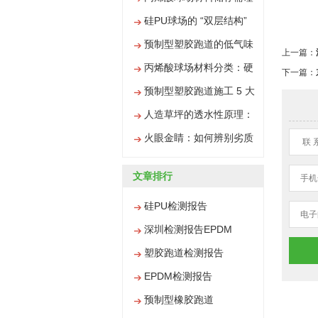
解析
慎，搞错易变质
硅PU球场的 “双层结构”
优势，碾压传统球场材料
预制型塑胶跑道的低气味
上一篇：
优势，铺装后快速投入使
丙烯酸球场材料分类：硬
下一篇：
用
地型与弹性型的差异解析
预制型塑胶跑道施工 5 大
步骤，比传统跑道简单太
人造草坪的透水性原理：
多
雨天不积水的秘密
火眼金睛：如何辨别劣质
联 
丙烯酸材料
文章排行
手机
硅PU检测报告
电子
深圳检测报告EPDM
塑胶跑道检测报告
EPDM检测报告
预制型橡胶跑道