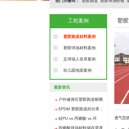
热门关键词：
塑胶跑道
塑胶球场价格
塑胶
工程案例
塑胶跑道材料案例
塑胶球场材料案例
足球场人造草案例
幼儿园地面案例
最新资讯
户外健身区塑胶跑道耐晒
防水施工技巧
EPDM 塑胶跑道的分类：
透气型跑
彩色颗粒与普通颗粒有何
硅PU vs 丙烯酸 vs 环
不同
氧，三大球场材料区别全
丙烯酸球场材料储存需谨