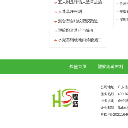
五人制足球场人造草皮施
贵州
工
人造草坪检测
安徽
深圳
混合型自结纹塑胶跑道
塑胶跑道造价与简介
水泥基础硬地丙烯酸施工
工艺
煌盛首页
塑胶跑道材料
|
公司地址：广东省
服务热线：400-82
业务咨询：金经理 1
企业邮箱：Sales@h
粤ICP备2021164