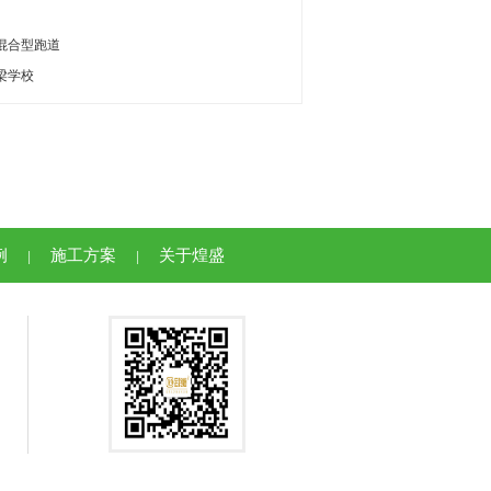
混合型跑道
梁学校
例
施工方案
关于煌盛
|
|