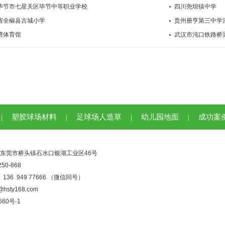
毕节市七星关区毕节中等职业学校
四川尧坝镇中学
省全椒县古城小学
贵州册亨第三中学
湾体育馆
武汉市沌口铁路桥
塑胶球场材料
足球场人造草
幼儿园地面
成功案
|
|
|
|
东莞市桥头镇石水口银湖工业区46号
50-868
36 949 77666 （微信同号）
sty168.com
660号-1