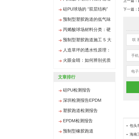
上一篇：
解析
慎，搞错易变质
硅PU球场的 “双层结构”
下一篇：
优势，碾压传统球场材料
预制型塑胶跑道的低气味
优势，铺装后快速投入使
丙烯酸球场材料分类：硬
用
地型与弹性型的差异解析
预制型塑胶跑道施工 5 大
联 
步骤，比传统跑道简单太
人造草坪的透水性原理：
手机
多
雨天不积水的秘密
火眼金睛：如何辨别劣质
丙烯酸材料
电子
文章排行
硅PU检测报告
深圳检测报告EPDM
塑胶跑道检测报告
EPDM检测报告
包头
预制型橡胶跑道
海南